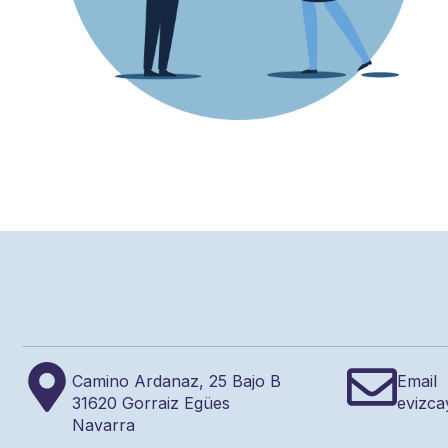
Camino Ardanaz, 25 Bajo B
Email
31620 Gorraiz Egües
evizca
Navarra